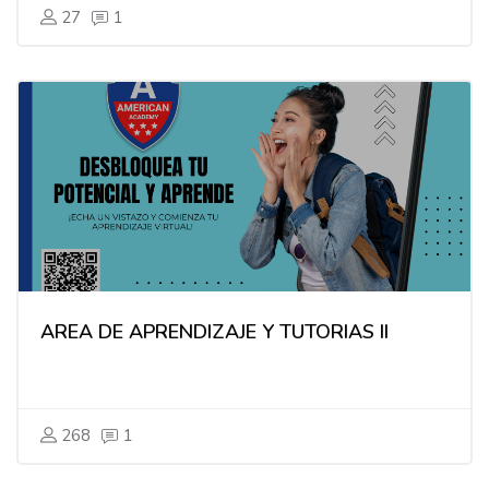
27
1
AREA DE APRENDIZAJE Y TUTORIAS II
268
1