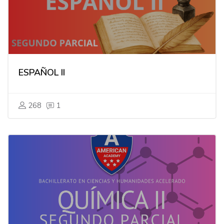
ESPAÑOL II
268
1