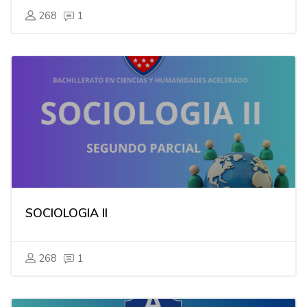
268
1
SOCIOLOGIA II
268
1