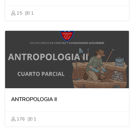
15
1
ANTROPOLOGIA II
176
1