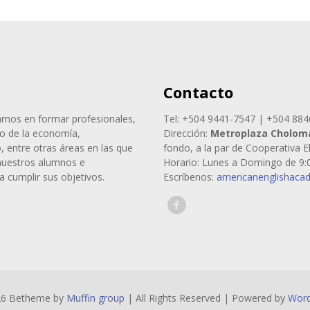
Contacto
os en formar profesionales,
Tel: +504 9441-7547 | +504 88
lo de la economía,
Dirección:
Metroplaza Cholom
 entre otras áreas en las que
fondo, a la par de Cooperativa E
nuestros alumnos e
Horario: Lunes a Domingo de 9:0
 cumplir sus objetivos.
Escríbenos:
americanenglishac
26 Betheme by
Muffin group
| All Rights Reserved | Powered by
Word