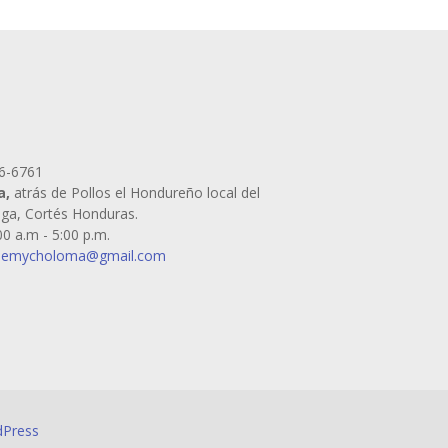
46-6761
a,
atrás de Pollos el Hondureño local del
lga, Cortés Honduras.
0 a.m - 5:00 p.m.
ademycholoma@gmail.com
Press