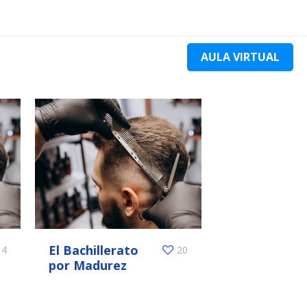
AULA VIRTUAL
El Bachillerato
4
20
por Madurez