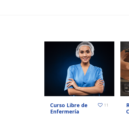
Curso Libre de
R
11
Enfermería
C